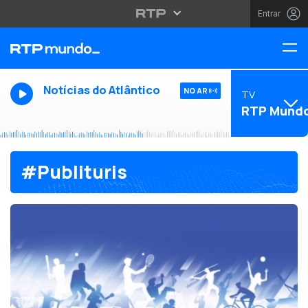
Entrar
Notícias do Atlântico
NO AR
TV
RTP Mund
#Publituris