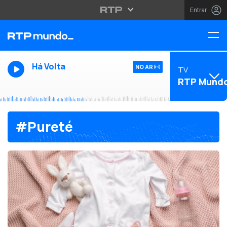
Entrar
Há Volta
NO AR
TV
RTP Mund
#Pureté