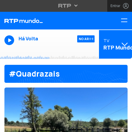
Entrar
Há Volta
NO AR
TV
RTP Mund
#Quadrazais