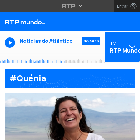
Entrar
Notícias do Atlântico
NO AR
TV
RTP Mund
#Quénia