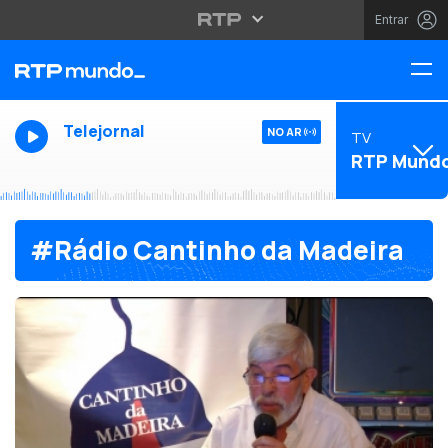
Entrar
Telejornal
NO AR
TV
RTP Mund
#Rádio Cantinho da Madeira