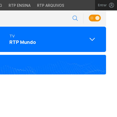
G
RTP ENSINA
RTP ARQUIVOS
Entrar
TV
RTP Mundo