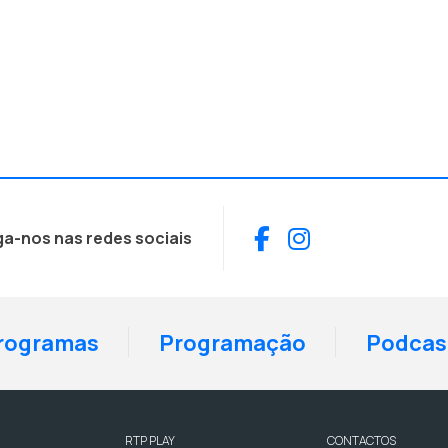
Facebook
Instagram
ga-nos nas redes sociais
rogramas
Programação
Podcas
RTP PLAY
CONTACTOS