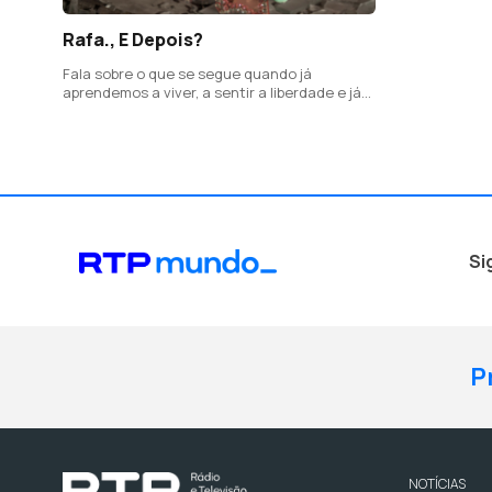
Rafa., E Depois?
Fala sobre o que se segue quando já
aprendemos a viver, a sentir a liberdade e já
alcançámos o que tanto procurámos.
Si
P
NOTÍCIAS