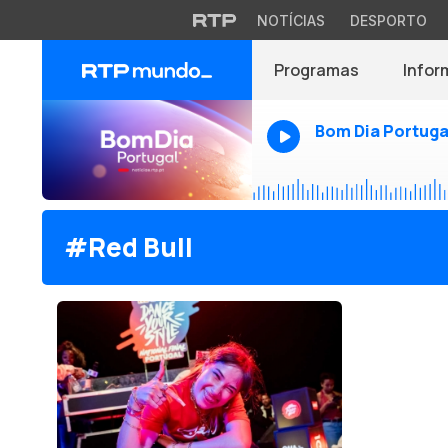
NOTÍCIAS
DESPORTO
Programas
Infor
Bom Dia Portuga
#Red Bull