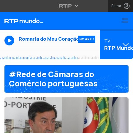
Entrar
Romaria do Meu Coração
NO AR
TV
RTP Mund
#Rede de Câmaras do
Comércio portuguesas