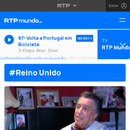
Entrar
87ª Volta a Portugal em
NO AR
TV
Bicicleta
RTP Mund
3ª Etapa: Beja - Elvas
#Reino Unido