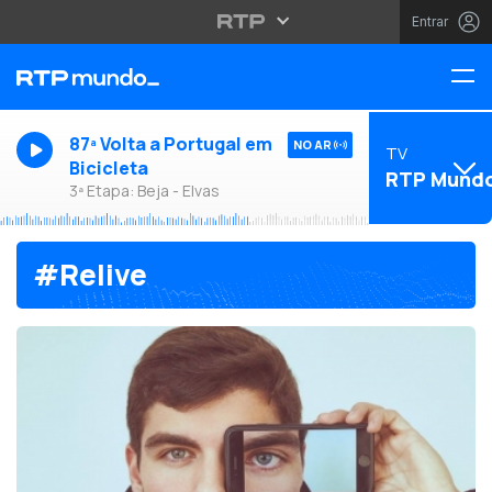
Entrar
87ª Volta a Portugal em
NO AR
TV
Bicicleta
RTP Mund
3ª Etapa: Beja - Elvas
#Relive