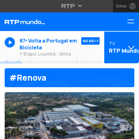
Entrar
87ª Volta a Portugal em
NO AR
TV
Bicicleta
RTP Mund
1ª Etapa: Lourinhã - Sintra
#Renova