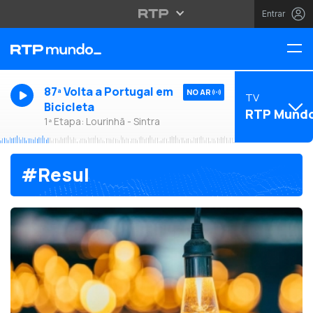
Entrar
87ª Volta a Portugal em
NO AR
TV
Bicicleta
RTP Mund
1ª Etapa: Lourinhã - Sintra
#Resul