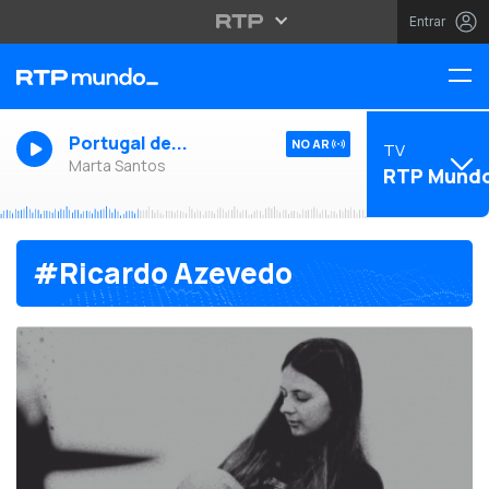
Entrar
Portugal de...
NO AR
TV
Marta Santos
RTP Mund
#Ricardo Azevedo