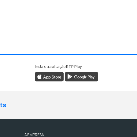
Instale a aplicação
RTP Play
ts
A EMPRESA