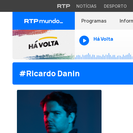
NOTÍCIAS
DESPORTO
Programas
Infor
Há Volta
#Ricardo Danin