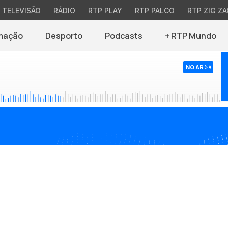
TELEVISÃO
RÁDIO
RTP PLAY
RTP PALCO
RTP ZIG ZA
mação
Desporto
Podcasts
+ RTP Mundo
NO AR