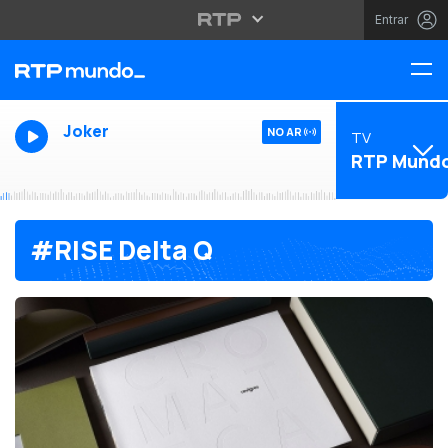
Entrar
Joker
NO AR
TV
RTP Mund
#RISE Delta Q