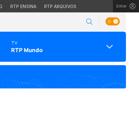
G
RTP ENSINA
RTP ARQUIVOS
Entrar
TV
RTP Mundo