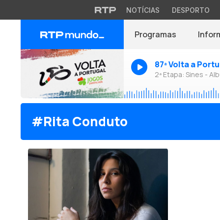
NOTÍCIAS
DESPORTO
Programas
Infor
87ª Volta a Port
2ª Etapa: Sines - Alb
#Rita Conduto