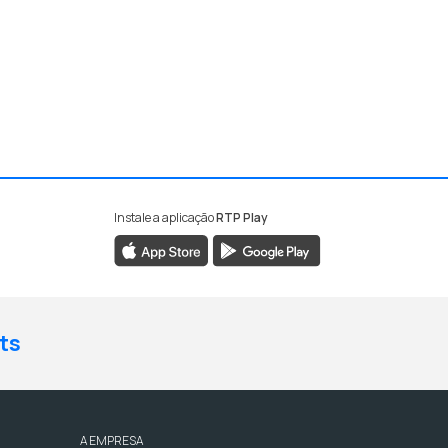
Instale a aplicação
RTP Play
ts
A EMPRESA