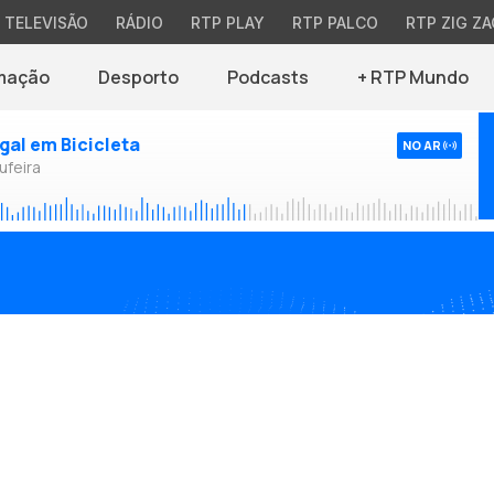
TELEVISÃO
RÁDIO
RTP PLAY
RTP PALCO
RTP ZIG ZA
mação
Desporto
Podcasts
+ RTP Mundo
ugal em Bicicleta
NO AR
ufeira