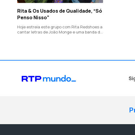
Rita & Os Usados de Qualidade, “Só
Penso Nisso”
Hoje estreia este grupo com Rita Redshoes a
cantar letras de João Monge e uma banda de
luxo, com Norton Daiello no baixo, Ruca
Rebordão na percussão, José Peixoto na
guitarra e Manuel Paulo ao piano.
Si
P