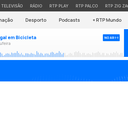
TELEVISÃO
RÁDIO
RTP PLAY
RTP PALCO
RTP ZIG ZA
mação
Desporto
Podcasts
+ RTP Mundo
ugal em Bicicleta
NO AR
ufeira