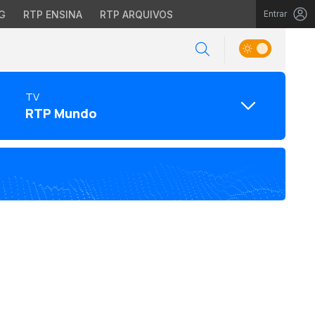
G
RTP ENSINA
RTP ARQUIVOS
Entrar
TV
RTP Mundo