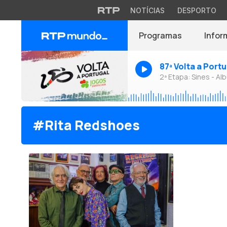
NOTÍCIAS
DESPORTO
Programas
Infor
87ª Volta a Port
2ª Etapa: Sines - Alb
#Rita Redshoes