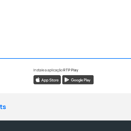
Instale a aplicação
RTP Play
ts