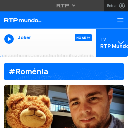
Entrar
Joker
NO AR
TV
RTP Mund
#Roménia