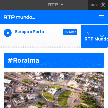
Entrar
Europa à Porta
NO AR
TV
RTP Mund
#Roraima