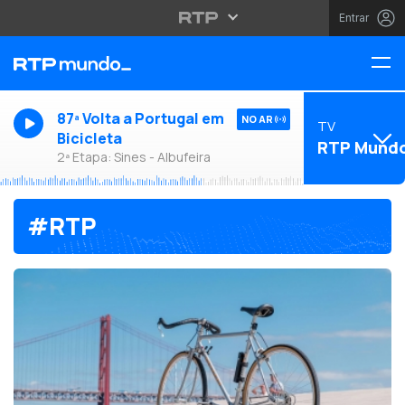
Entrar
87ª Volta a Portugal em
NO AR
TV
Bicicleta
RTP Mund
2ª Etapa: Sines - Albufeira
#RTP