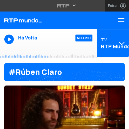
Entrar
Há Volta
NO AR
TV
RTP Mund
#Rúben Claro