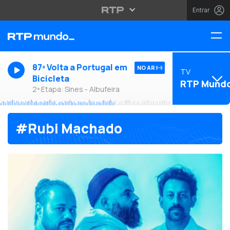
Entrar
87ª Volta a Portugal em
NO AR
TV
Bicicleta
RTP Mund
2ª Etapa: Sines - Albufeira
#Rubi Machado