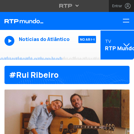
Entrar
Notícias do Atlântico
NO AR
TV
RTP Mund
#Rui Ribeiro