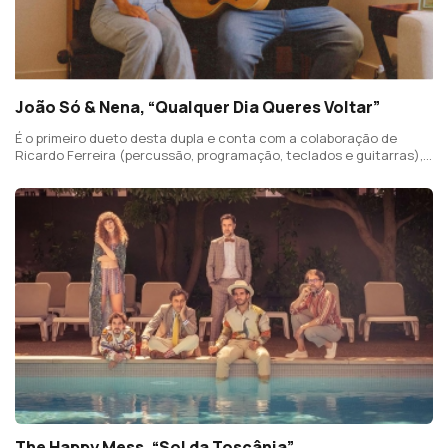
João Só & Nena, “Qualquer Dia Queres Voltar”
É o primeiro dueto desta dupla e conta com a colaboração de
Ricardo Ferreira (percussão, programação, teclados e guitarras),
Rui Ribeiro (piano e cordas) e Diana Martinez nos coros.
The Happy Mess, “Sol da Toscânia”