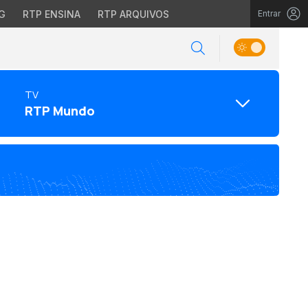
G
RTP ENSINA
RTP ARQUIVOS
Entrar
TV
RTP Mundo