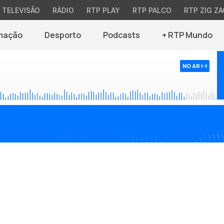
TELEVISÃO
RÁDIO
RTP PLAY
RTP PALCO
RTP ZIG ZA
mação
Desporto
Podcasts
+ RTP Mundo
NO AR