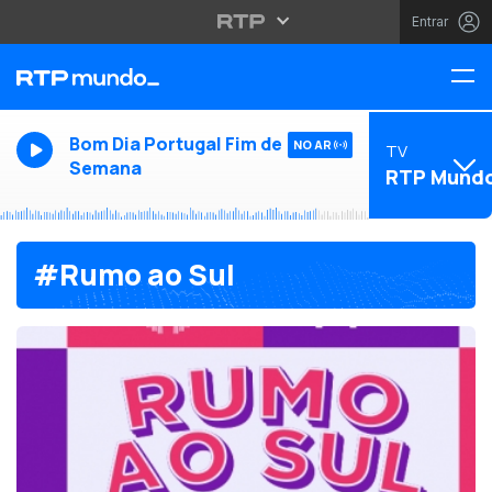
Entrar
Bom Dia Portugal Fim de
NO AR
TV
Semana
RTP Mund
#Rumo ao Sul