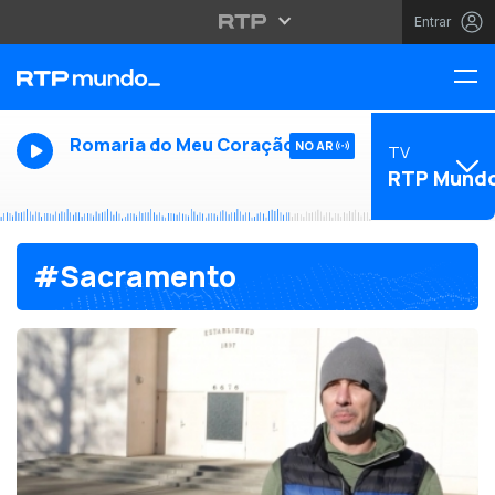
Entrar
Romaria do Meu Coração
NO AR
TV
RTP Mund
#Sacramento