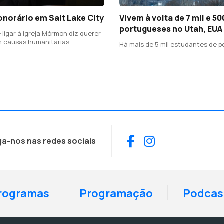
norário em Salt Lake City
Vivem à volta de 7 mil e 50
portugueses no Utah, EUA
 ligar à igreja Mórmon diz querer
m causas humanitárias
Há mais de 5 mil estudantes de 
Facebook
Instagram
ga-nos nas redes sociais
rogramas
Programação
Podcas