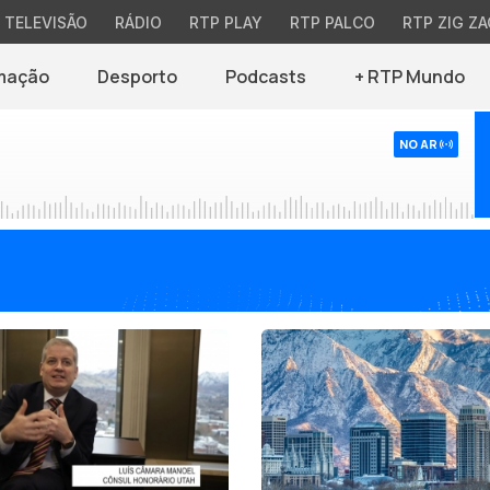
TELEVISÃO
RÁDIO
RTP PLAY
RTP PALCO
RTP ZIG ZA
mação
Desporto
Podcasts
+ RTP Mundo
NO AR