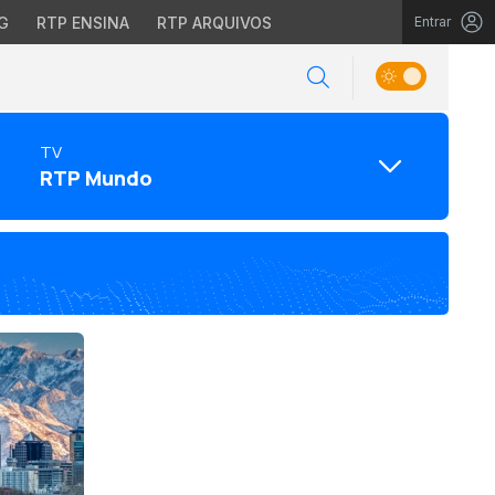
G
RTP ENSINA
RTP ARQUIVOS
Entrar
TV
RTP Mundo