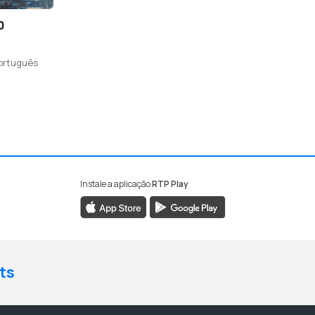
0
português
Instale a aplicação
RTP Play
ts