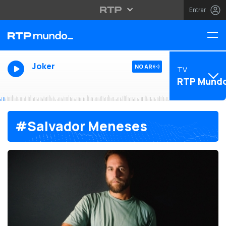
Entrar
Joker
NO AR
TV
RTP Mund
#Salvador Meneses