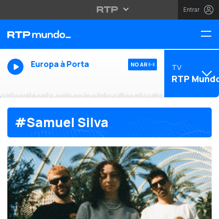
Entrar
Europa à Porta
NO AR
TV
RTP Mund
#Samuel Silva