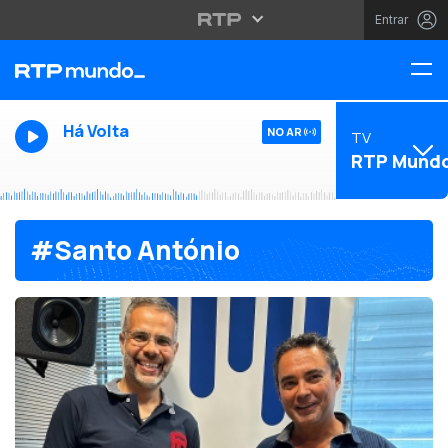
Entrar
Há Volta
NO AR
TV
RTP Mund
#Santo António