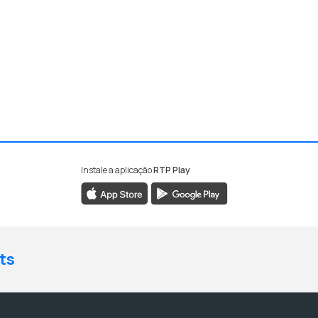
Instale a aplicação
RTP Play
ts