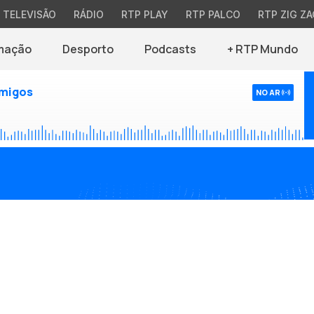
TELEVISÃO
RÁDIO
RTP PLAY
RTP PALCO
RTP ZIG ZA
mação
Desporto
Podcasts
+ RTP Mundo
Amigos
NO AR