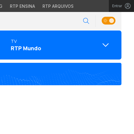
G
RTP ENSINA
RTP ARQUIVOS
Entrar
TV
RTP Mundo