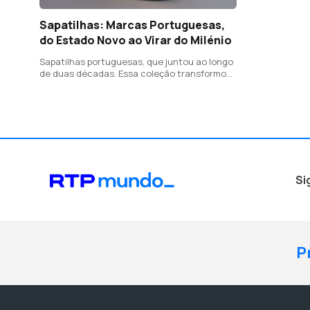
Sapatilhas: Marcas Portuguesas,
do Estado Novo ao Virar do Milénio
Sapatilhas portuguesas, que juntou ao longo
de duas décadas. Essa coleção transformou-
se numa exposição aberta ao público
Si
P