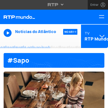
Entrar
Notícias do Atlântico
NO AR
TV
RTP Mund
#Sapo