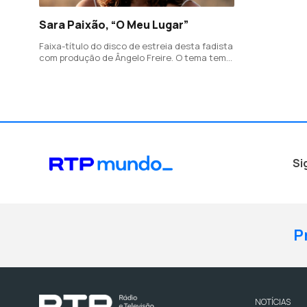
Sara Paixão, “O Meu Lugar”
Faixa-título do disco de estreia desta fadista
com produção de Ângelo Freire. O tema tem
letra de Carlos Leitão para o Fado Bizarro de
Acácio Gomes.
Si
P
NOTÍCIAS