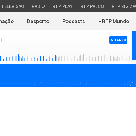
TELEVISÃO
RÁDIO
RTP PLAY
RTP PALCO
RTP ZIG ZA
mação
Desporto
Podcasts
+ RTP Mundo
l
NO AR