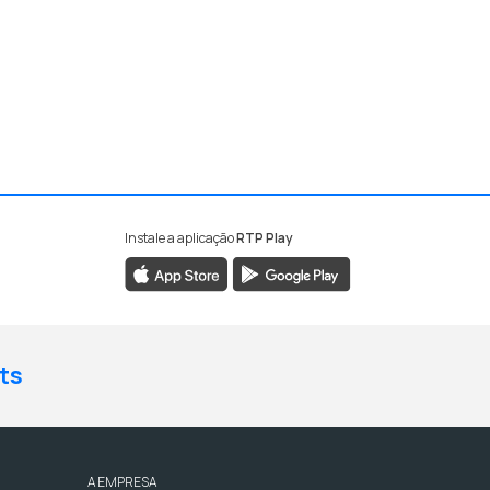
Instale a aplicação
RTP Play
ts
A EMPRESA