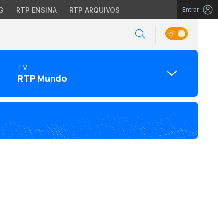
G
RTP ENSINA
RTP ARQUIVOS
Entrar
TV
RTP Mundo