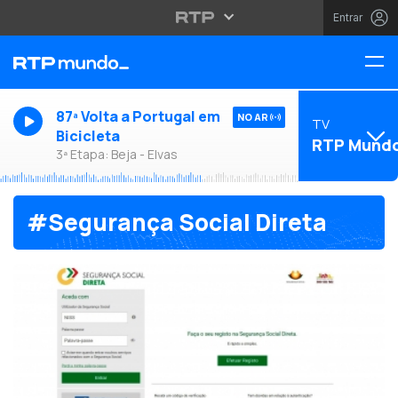
Entrar
87ª Volta a Portugal em
NO AR
TV
Bicicleta
RTP Mund
3ª Etapa: Beja - Elvas
#Segurança Social Direta