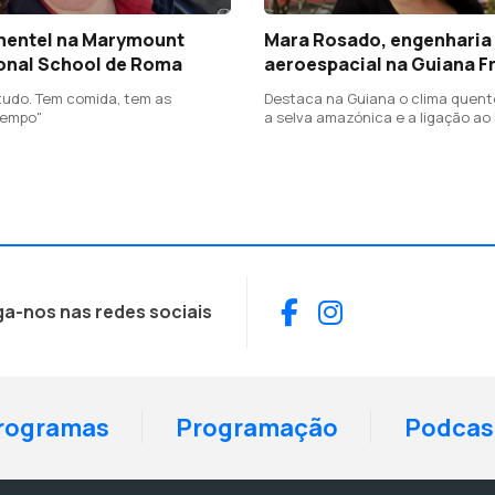
mentel na Marymount
Mara Rosado, engenharia
ional School de Roma
aeroespacial na Guiana F
udo. Tem comida, tem as
Destaca na Guiana o clima quent
tempo"
a selva amazónica e a ligação ao
Facebook
Instagram
ga-nos nas redes sociais
rogramas
Programação
Podcas