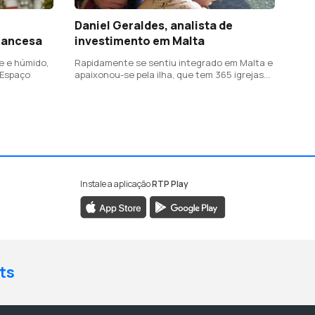
Daniel Geraldes, analista de
rancesa
investimento em Malta
e e húmido,
Rapidamente se sentiu integrado em Malta e
 Espaço
apaixonou-se pela ilha, que tem 365 igrejas
(uma por cada dia do ano)
Instale a aplicação
RTP Play
ts