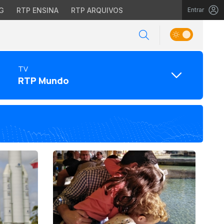
G
RTP ENSINA
RTP ARQUIVOS
Entrar
TV
RTP Mundo