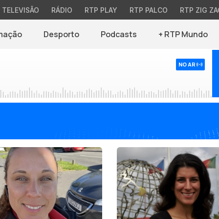
TELEVISÃO
RÁDIO
RTP PLAY
RTP PALCO
RTP ZIG ZA
mação
Desporto
Podcasts
+ RTP Mundo
NO AR