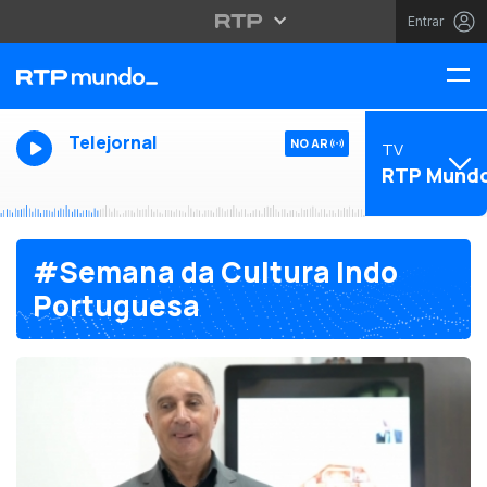
Entrar
Telejornal
NO AR
TV
RTP Mund
#Semana da Cultura Indo
Portuguesa