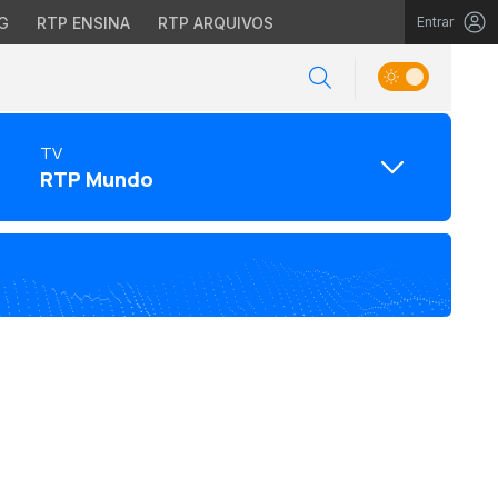
G
RTP ENSINA
RTP ARQUIVOS
Entrar
TV
RTP Mundo