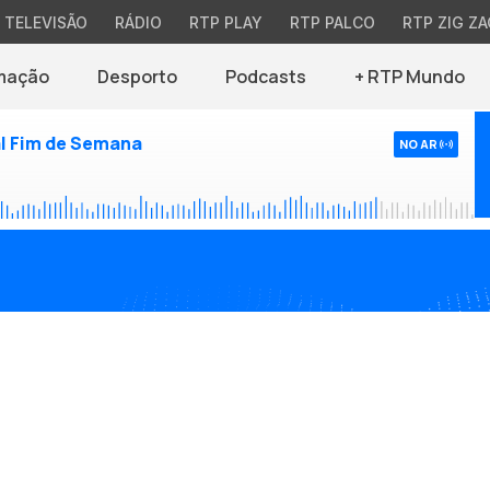
TELEVISÃO
RÁDIO
RTP PLAY
RTP PALCO
RTP ZIG ZA
mação
Desporto
Podcasts
+ RTP Mundo
l Fim de Semana
NO AR