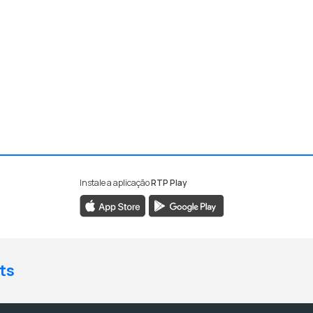
Instale a aplicação
RTP Play
ts