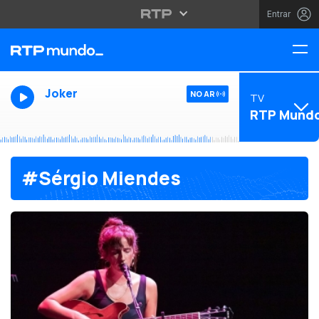
Entrar
Joker
NO AR
TV
RTP Mund
#Sérgio Miendes