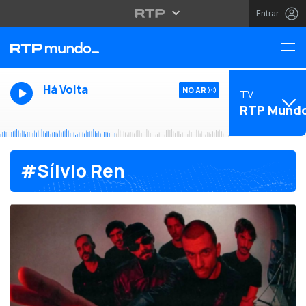
Entrar
Há Volta
NO AR
TV
RTP Mund
#Sílvio Ren