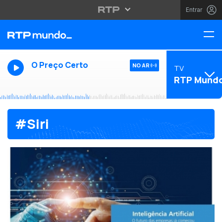
Entrar
O Preço Certo
NO AR
TV
RTP Mund
#Siri