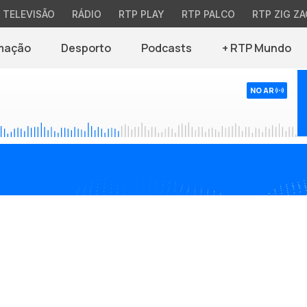
TELEVISÃO
RÁDIO
RTP PLAY
RTP PALCO
RTP ZIG ZA
mação
Desporto
Podcasts
+ RTP Mundo
NO AR