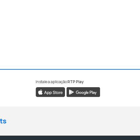
Instale a aplicação
RTP Play
ts