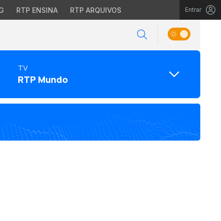
G
RTP ENSINA
RTP ARQUIVOS
Entrar
TV
RTP Mundo