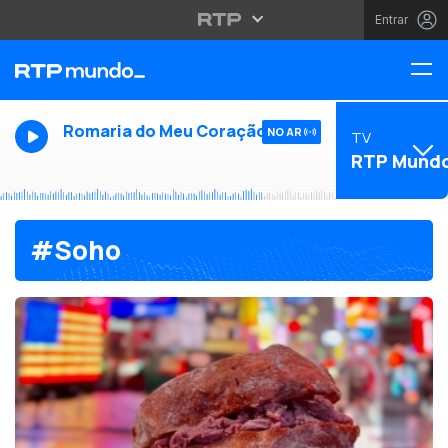
Entrar
Romaria do Meu Coração
NO AR
TV
RTP Mund
#Soho