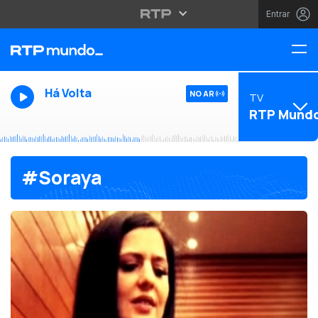
Entrar
Há Volta
NO AR
TV
RTP Mund
#Soraya