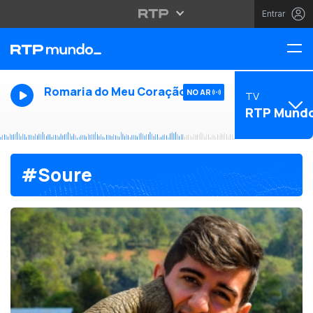
Entrar
Romaria do Meu Coração
NO AR
TV
RTP Mund
#Soure