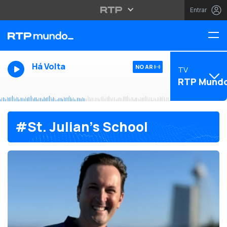
Entrar
Há Volta
NO AR
TV
RTP Mund
#St. Julian’s School