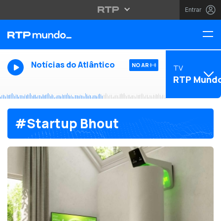
Entrar
Notícias do Atlântico
NO AR
TV
RTP Mund
#Startup Bhout