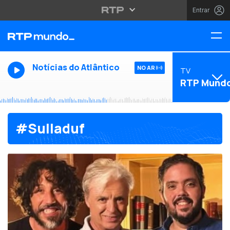
Entrar
Notícias do Atlântico
NO AR
TV
RTP Mund
#Sulladuf