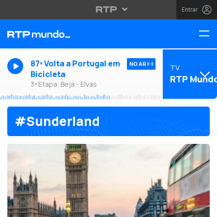
Entrar
87ª Volta a Portugal em
NO AR
TV
Bicicleta
RTP Mund
3ª Etapa: Beja - Elvas
#Sunderland