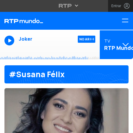
Entrar
Joker
NO AR
TV
RTP Mund
#Susana Félix