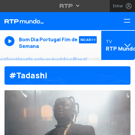
Entrar
Bom Dia Portugal Fim de
NO AR
TV
Semana
RTP Mund
#Tadashi